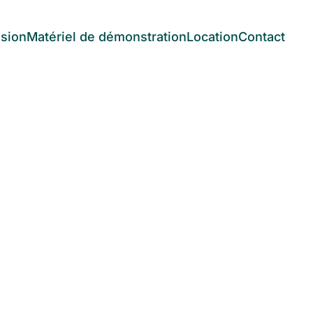
asion
Matériel de démonstration
Location
Contact