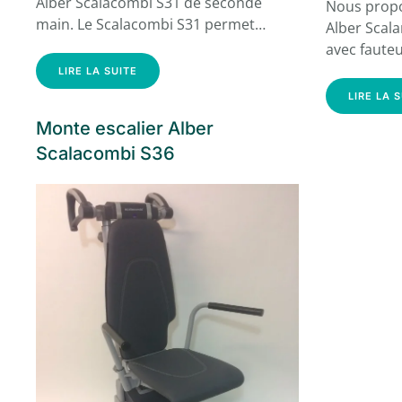
Alber Scalacombi S31 de seconde
Nous propo
main. Le Scalacombi S31 permet…
Alber Scal
avec fauteu
LIRE LA SUITE
LIRE LA 
Monte escalier Alber
Scalacombi S36