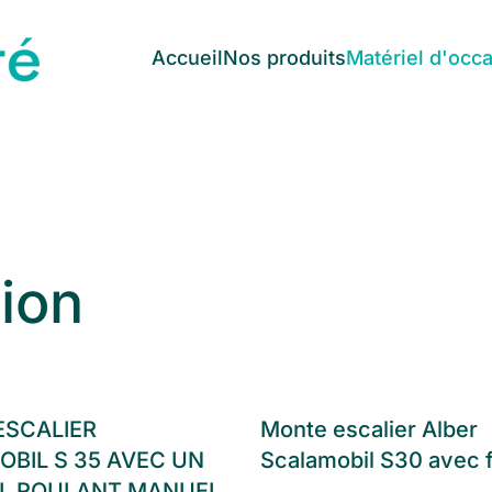
Accueil
Nos produits
Matériel d'occ
ion
ESCALIER
Monte escalier Alber
BIL S 35 AVEC UN
Scalamobil S30 avec f
IL ROULANT MANUEL