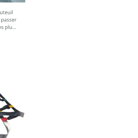
uteuil
 passer
es plu…