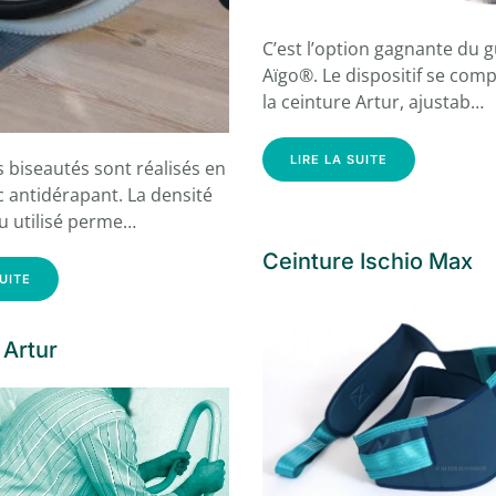
C’est l’option gagnante du 
Aïgo®. Le dispositif se comp
la ceinture Artur, ajustab…
LIRE LA SUITE
 biseautés sont réalisés en
 antidérapant. La densité
u utilisé perme…
Ceinture Ischio Max
SUITE
 Artur