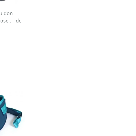
guidon
ose : – de