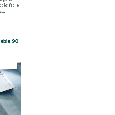
cès facile
ec…
able 90