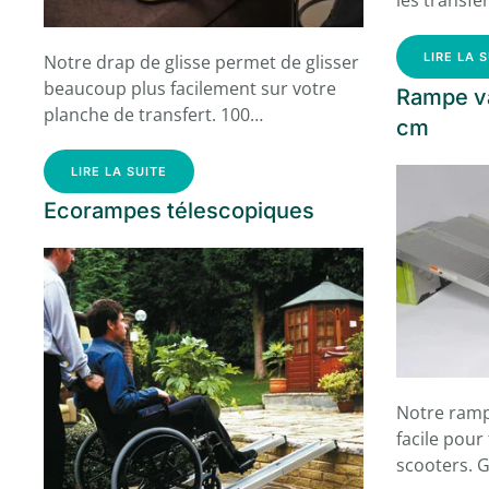
les transfe
LIRE LA 
Notre drap de glisse permet de glisser
beaucoup plus facilement sur votre
Rampe va
planche de transfert. 100…
cm
LIRE LA SUITE
Ecorampes télescopiques
Notre ramp
facile pour
scooters. G