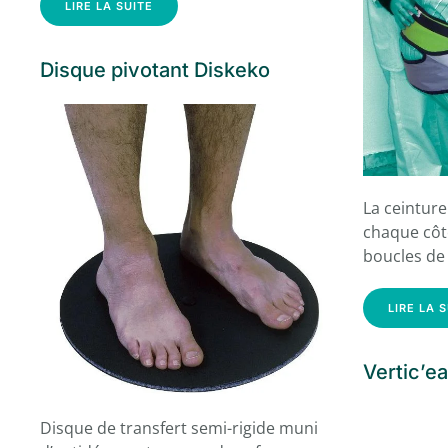
LIRE LA SUITE
Disque pivotant Diskeko
La ceinture
chaque côt
boucles de 
LIRE LA 
Vertic’e
Disque de transfert semi-rigide muni