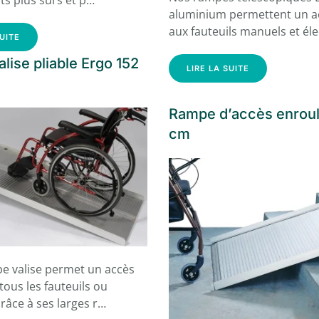
rts plus sûrs et p…
aluminium permettent un ac
aux fauteuils manuels et él
SUITE
lise pliable Ergo 152
LIRE LA SUITE
Rampe d’accès enroul
cm
e valise permet un accès
 tous les fauteuils ou
râce à ses larges r…