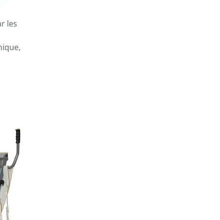
r les
mique,