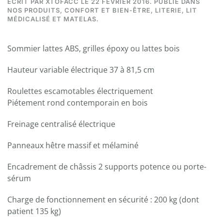
ÉCRIT PAR
XTOFACC
LE
22 FÉVRIER 2016
. PUBLIÉ DANS
NOS PRODUITS
,
CONFORT ET BIEN-ÊTRE
,
LITERIE
,
LIT
MÉDICALISÉ ET MATELAS
.
Sommier lattes ABS, grilles époxy ou lattes bois
Hauteur variable électrique 37 à 81,5 cm
Roulettes escamotables électriquement
Piétement rond contemporain en bois
Freinage centralisé électrique
Panneaux hêtre massif et mélaminé
Encadrement de châssis 2 supports potence ou porte-
sérum
Charge de fonctionnement en sécurité : 200 kg (dont
patient 135 kg)