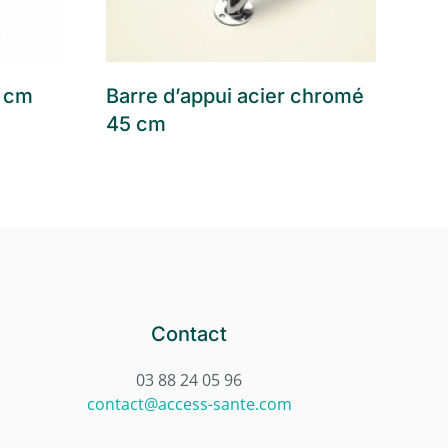
0 cm
Barre d’appui acier chromé
Bar
45 cm
29
Contact
03 88 24 05 96
contact@access-sante.com