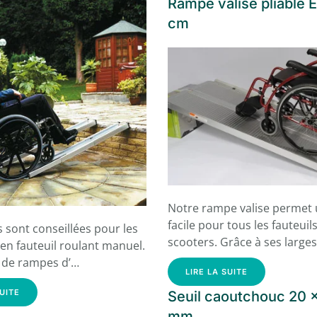
Rampe valise pliable 
cm
Notre rampe valise permet 
facile pour tous les fauteuil
 sont conseillées pour les
scooters. Grâce à ses large
en fauteuil roulant manuel.
e de rampes d’…
LIRE LA SUITE
SUITE
Seuil caoutchouc 20 
mm