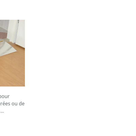
pour
itrées ou de
é…