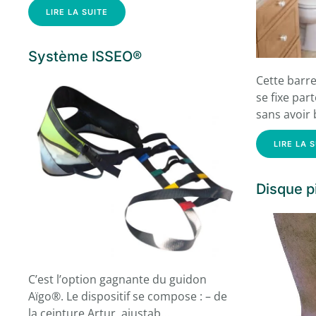
LIRE LA SUITE
Système ISSEO®
Cette barre
se fixe par
sans avoir
LIRE LA 
Disque p
C’est l’option gagnante du guidon
Aïgo®. Le dispositif se compose : – de
la ceinture Artur, ajustab…