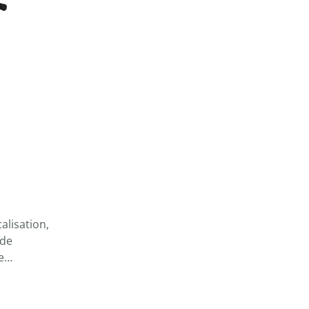
alisation,
 de
de…