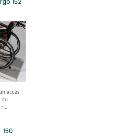
Ergo 152
un accès
s ou
s r…
x 150