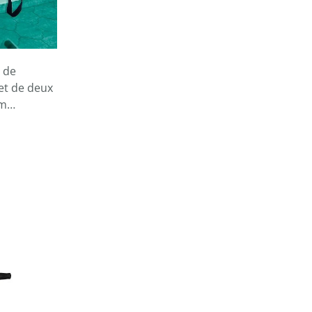
e de
et de deux
rm…